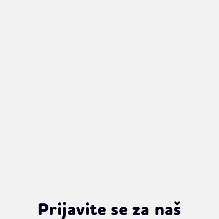
Pripreme za vrtić i
školu – što je
potrebno našim
najmlađima?
Prijavite se za naš