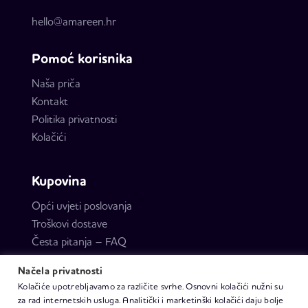
hello@amareen.hr
Pomoć korisnika
Naša priča
Kontakt
Politika privatnosti
Kolačići
Kupovina
Opći uvjeti poslovanja
Troškovi dostave
Česta pitanja – FAQ
Načela privatnosti
Kolačiće upotrebljavamo za različite svrhe. Osnovni kolačići nužni su
za rad internetskih usluga. Analitički i marketinški kolačići daju bolje