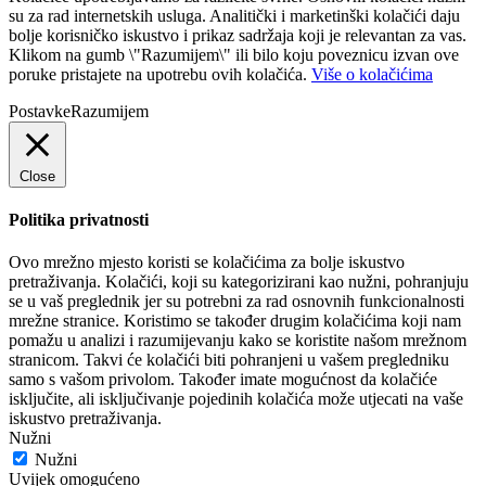
su za rad internetskih usluga. Analitički i marketinški kolačići daju
bolje korisničko iskustvo i prikaz sadržaja koji je relevantan za vas.
Klikom na gumb \"Razumijem\" ili bilo koju poveznicu izvan ove
poruke pristajete na upotrebu ovih kolačića.
Više o kolačićima
Postavke
Razumijem
Close
Politika privatnosti
Ovo mrežno mjesto koristi se kolačićima za bolje iskustvo
pretraživanja. Kolačići, koji su kategorizirani kao nužni, pohranjuju
se u vaš preglednik jer su potrebni za rad osnovnih funkcionalnosti
mrežne stranice. Koristimo se također drugim kolačićima koji nam
pomažu u analizi i razumijevanju kako se koristite našom mrežnom
stranicom. Takvi će kolačići biti pohranjeni u vašem pregledniku
samo s vašom privolom. Također imate mogućnost da kolačiće
isključite, ali isključivanje pojedinih kolačića može utjecati na vaše
iskustvo pretraživanja.
Nužni
Nužni
Uvijek omogućeno