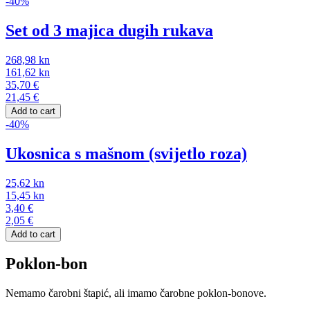
-40%
Set od 3 majica dugih rukava
268,98
kn
161,62
kn
35,70
€
21,45
€
Add to cart
-40%
Ukosnica s mašnom (svijetlo roza)
25,62
kn
15,45
kn
3,40
€
2,05
€
Add to cart
Poklon-bon
Nemamo čarobni štapić, ali imamo čarobne poklon-bonove.