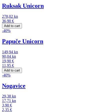
Ruksak Unicorn
278,02
kn
36,90
€
Add to cart
-40%
Papuče Unicorn
149,94
kn
90,04
kn
19,90
€
11,95
€
Add to cart
-40%
Nogavice
29,38
kn
17,71
kn
3,90
€
2,35
€