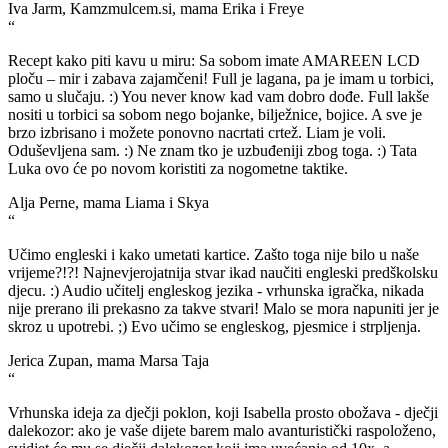
Iva Jarm, Kamzmulcem.si, mama Erika i Freye
“
Recept kako piti kavu u miru: Sa sobom imate AMAREEN LCD
ploču – mir i zabava zajamčeni! Full je lagana, pa je imam u torbici,
samo u slučaju. :) You never know kad vam dobro dođe. Full lakše
nositi u torbici sa sobom nego bojanke, bilježnice, bojice. A sve je
brzo izbrisano i možete ponovno nacrtati crtež. Liam je voli.
Oduševljena sam. :) Ne znam tko je uzbuđeniji zbog toga. :) Tata
Luka ovo će po novom koristiti za nogometne taktike.
Alja Perne, mama Liama i Skya
“
Učimo engleski i kako umetati kartice. Zašto toga nije bilo u naše
vrijeme?!?! Najnevjerojatnija stvar ikad naučiti engleski predškolsku
djecu. :) Audio učitelj engleskog jezika - vrhunska igračka, nikada
nije prerano ili prekasno za takve stvari! Malo se mora napuniti jer je
skroz u upotrebi. ;) Evo učimo se engleskog, pjesmice i strpljenja.
Jerica Zupan, mama Marsa Taja
“
Vrhunska ideja za dječji poklon, koji Isabella prosto obožava - dječji
dalekozor: ako je vaše dijete barem malo avanturistički raspoloženo,