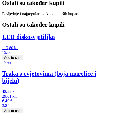
Ostali su također kupili
Posljednje i najpopularnije kupnje naših kupaca.
Ostali su također kupili
LED diskosvjetiljka
119,80
kn
15,90
€
Add to cart
-40%
Traka s cvjetovima (boja marelice i
bijela)
48,22
kn
29,01
kn
6,40
€
3,85
€
Add to cart