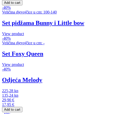
Add to cart
-40%
Veličina djevojčice u cm: 100-140
Set pidžama Bunny i Little bow
View product
-40%
Veličina djevojčice u cm: -
Set Foxy Queen
View product
-40%
Odjeća Melody
225,28
kn
135,24
kn
29,90
€
17,95
€
Add to cart