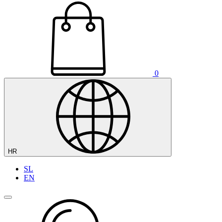
0
HR
SL
EN