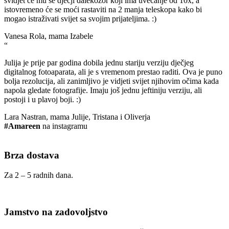
svidjet će mu se dječji dalekozor koji ima uvećanje od 10x, a
istovremeno će se moći rastaviti na 2 manja teleskopa kako bi
mogao istraživati svijet sa svojim prijateljima. :)
Vanesa Rola, mama Izabele
“
Julija je prije par godina dobila jednu stariju verziju dječjeg
digitalnog fotoaparata, ali je s vremenom prestao raditi. Ova je puno
bolja rezolucija, ali zanimljivo je vidjeti svijet njihovim očima kada
napola gledate fotografije. Imaju još jednu jeftiniju verziju, ali
postoji i u plavoj boji. :)
Lara Nastran, mama Julije, Tristana i Oliverja
#Amareen
na instagramu
Brza dostava
Za 2 – 5 radnih dana.
Jamstvo na zadovoljstvo