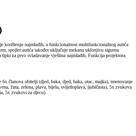
)
je korištenju najmlađih, a funkcionalnost multifunkcionalnog autića
ukom, spojler autića također uključuje mekanu uklonjivu sigurnu
tipki za prvo svladavanje vještina najmlađih. Funkcija projektora
6x članova obitelji (djed, baka, djed, baka, otac, majka), imenovanje
na, žuta, zelena, plava, bijela, svijetloplava, ljubičasta), 5x zvukova
ja, 5x zvukovi za djecu).