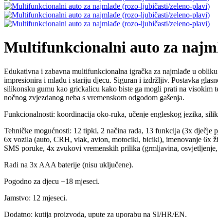
Multifunkcionalni auto za najml
Edukativna i zabavna multifunkcionalna igračka za najmlađe u obliku 
impresionira i mlađu i stariju djecu. Siguran i izdržljiv. Postavka g
silikonsku gumu kao grickalicu kako biste ga mogli prati na visokim 
nočnog zvjezdanog neba s vremenskom odgodom gašenja.
Funkcionalnosti: koordinacija oko-ruka, učenje engleskog jezika, sili
Tehničke mogućnosti: 12 tipki, 2 načina rada, 13 funkcija (3x dječje 
6x vozila (auto, CRH, vlak, avion, motocikl, bicikl), imenovanje 6x živ
SMS poruke, 4x zvukovi vremenskih prilika (grmljavina, osvjetljenje, 
Radi na 3x AAA baterije (nisu uključene).
Pogodno za djecu +18 mjeseci.
Jamstvo: 12 mjeseci.
Dodatno: kutija proizvoda, upute za uporabu na SI/HR/EN.