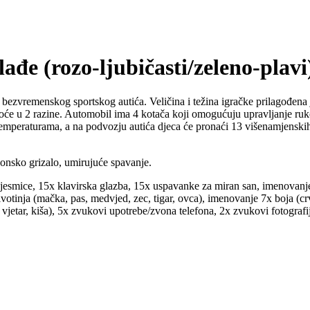
ađe (rozo-ljubičasti/zeleno-plavi
bezvremenskog sportskog autića. Veličina i težina igračke prilagođena 
lasnoće u 2 razine. Automobil ima 4 kotača koji omogućuju upravljanje r
temperaturama, a na podvozju autića djeca će pronaći 13 višenamjenskih 
konsko grizalo, umirujuće spavanje.
pjesmice, 15x klavirska glazba, 15x uspavanke za miran san, imenovanje 
otinja (mačka, pas, medvjed, zec, tigar, ovca), imenovanje 7x boja (crve
vjetar, kiša), 5x zvukovi upotrebe/zvona telefona, 2x zvukovi fotografi